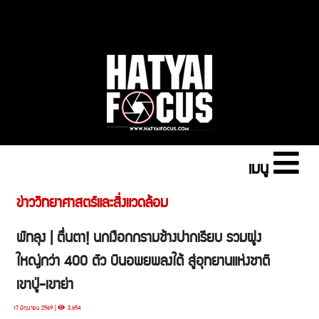
เมนู
ข่าววิทยาศาสตร์และสิ่งแวดล้อม
พัทลุง | ตื่นตา! นกเงือกกรามช้างปากเรียบ รวมฝูง
ใหญ่กว่า 400 ตัว บินอพยพลงใต้ สู่อุทยานแห่งชาติ
เขาปู่-เขาย่า
17 มิถุนายน 2569 |
3,654