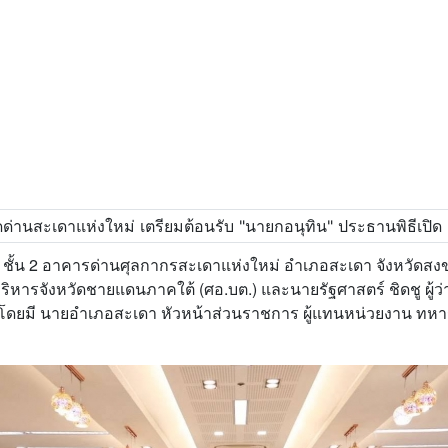
ดี ชั้น 2 อาคารด่านศุลกากรสะเดาแห่งใหม่ อำเภอสะเดา จังหวัดส
ริหารจังหวัดชายแดนภาคใต้ (ศอ.บต.) และนายรัฐศาสตร์ ชิดชู ผู้ว
ดยมี นายอำเภอสะเดา หัวหน้าส่วนราชการ ผู้แทนหน่วยงาน ทหาร 