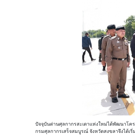
ปัจจุบันด่านศุลกากรสะเดาแห่งใหม่ได้พัฒนาโคร
กรมศุลกากรเสร็จสมบูรณ์ จังหวัดสงขลาจึงได้เริ่