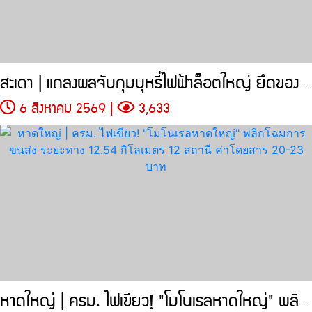
สะเดา | แถลงผลจับกุมบุหรี่ไฟฟ้าล็อตใหญ่ ยึดของกลาง 205,704 ชิ้น
6 สิงหาคม 2569 |
3,633
หาดใหญ่ | ครม. ไฟเขียว! "โมโนเรลหาดใหญ่" พลิกโฉมการขนส่ง