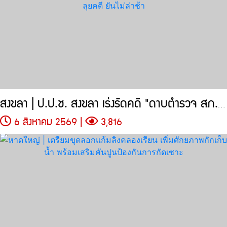
สงขลา | ป.ป.ช. สงขลา เร่งรัดคดี "ดาบตำรวจ สภ.ทุ่งลุง"
6 สิงหาคม 2569 |
3,816