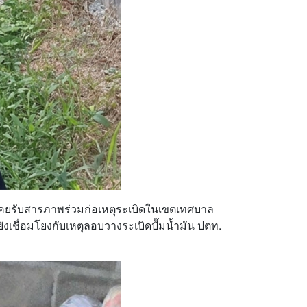
้งเคยรับสารภาพร่วมก่อเหตุระเบิดในเขตเทศบาล
ดยังเชื่อมโยงกับเหตุลอบวางระเบิดปั๊มน้ำมัน ปตท.