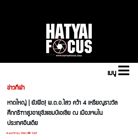
เมนู
ข่าวกีฬา
หาดใหญ่ | ยังฟิต! พ.ต.อ.ไสว คว้า 4 เหรียญรางวัล
ศึกกรีฑาสูงอายุชิงแชมป์เอเชีย ณ เมืองเจนไน
ประเทศอินเดีย
18 พฤศจิกายน 2568 |
5,807