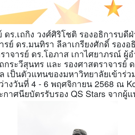
์ ดร.เถกิง วงศ์ศิริโชติ รองอธิการบด
รย์ ดร.มนทิรา ลีลาเกรียงศักดิ์ รองอ
ตราจารย์ ดร.โอภาส เกาไศยาภรณ์ ผู
ถกระวีสุนทร และ รองศาสตราจารย์ ดร.ใ
มูล เป็นตัวแทนของมหาวิทยาลัยเข้าร่ว
หว่างวันที่ 4 - 6 พฤศจิกายน 2568 ณ K
ระกาศนียบัตรรับรอง QS Stars จากผู้แ