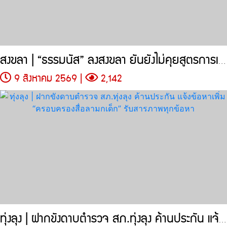
สงขลา | “ธรรมนัส” ลงสงขลา ยันยังไม่คุยสูตรการเมือง “เขียว-ส้ม-แดง”
9 สิงหาคม 2569 |
2,142
ทุ่งลุง | ฝากขังดาบตำรวจ สภ.ทุ่งลุง ค้านประกัน แจ้งข้อหาเพิ่ม