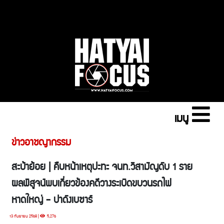
เมนู
ข่าวอาชญากรรม
สะบ้าย้อย | คืบหน้าเหตุปะทะ จนท.วิสามัญดับ 1 ราย
ผลพิสูจน์พบเกี่ยวข้องคดีวางระเบิดขบวนรถไฟ
หาดใหญ่ - ปาดังเบซาร์
13 กันยายน 2568 |
5,276