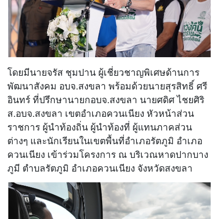
โดยมีนายจรัส ชุมปาน ผู้เชี่ยวชาญพิเศษด้านการ
พัฒนาสังคม อบจ.สงขลา พร้อมด้วยนายสุรสิทธิ์ ศรี
อินทร์ ที่ปรึกษานายกอบจ.สงขลา นายศดิศ ไชยศิริ
ส.อบจ.สงขลา เขตอำเภอควนเนียง หัวหน้าส่วน
ราชการ ผู้นำท้องถิ่น ผู้นำท้องที่ ผู้แทนภาคส่วน
ต่างๆ และนักเรียนในเขตพื้นที่อำเภอรัตภูมิ อำเภอ
ควนเนียง เข้าร่วมโครงการ ณ บริเวณหาดปากบาง
ภูมี ตำบลรัตภูมิ อำเภอควนเนียง จังหวัดสงขลา