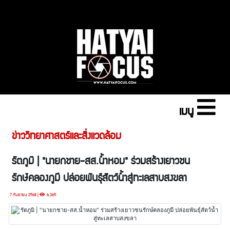
เมนู
ข่าววิทยาศาสตร์และสิ่งแวดล้อม
รัตภูมิ | "นายกชาย-สส.น้ำหอม" ร่วมสร้างเยาวชน
รักษ์คลองภูมี ปล่อยพันธุ์สัตว์น้ำสู่ทะเลสาบสงขลา
7 กันยายน 2568 |
6,365