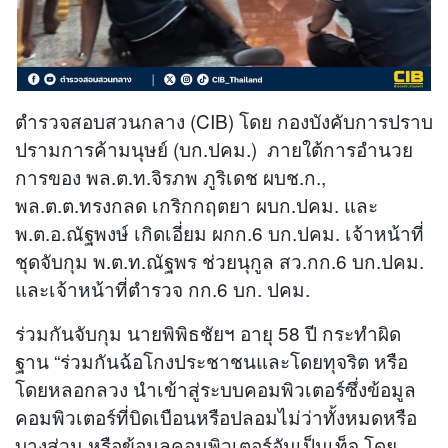
ตำรวจสอบสวนกลาง (CIB) โดย กองบังคับการปราบ
ปรามการค้ามนุษย์ (บก.ปคม.) ภายใต้การอำนวย
การของ พล.ต.ท.จิรภพ ภูริเดช ผบช.ก.,
พล.ต.ต.ทรงกลด เกริกกฤตยา ผบก.ปคม. และ
พ.ต.อ.ณัฐพงษ์ เกิดเอี่ยม ผกก.6 บก.ปคม. เจ้าหน้าที่
ชุดจับกุม พ.ต.ท.ณัฐพร ช่วยนุกูล สว.กก.6 บก.ปคม.
และเจ้าหน้าที่ตำรวจ กก.6 บก. ปคม.
ร่วมกันจับกุม นายพิพิธชัยฯ อายุ 58 ปี กระทำผิด
ฐาน “ร่วมกันฉ้อโกงประชาชนและโดยทุจริต หรือ
โดยหลอกลวง นำเข้าสู่ระบบคอมพิวเตอร์ซึ่งข้อมูล
คอมพิวเตอร์ที่บิดเบือนหรือปลอมไม่ว่าทั้งหมดหรือ
บางส่วน หรือข้อมูลคอมพิวเตอร์อันเป็นเท็จ โดย