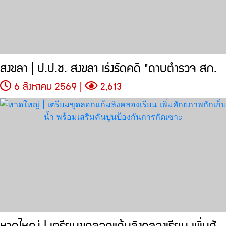
สงขลา | ป.ป.ช. สงขลา เร่งรัดคดี "ดาบตำรวจ สภ.ทุ่งลุง"
6 สิงหาคม 2569 |
2,613
หาดใหญ่ | เตรียมขุดลอกแก้มลิงคลองเรียน เพิ่มศักยภาพกักเก็บน้ำ