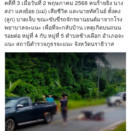
คดีที่ 3 เมื่อวันที่ 2 พฤษภาคม 2568 คนร้ายยิง นาง
สง่า แสงย้อย (แม่) เสียชีวิต และนายทัศไนย์ ตั้งคง
(ลูก) บาดเจ็บ ขณะขับขี่รถจักรยานยนต์มาจากโรง
พยาบาลจะแนะ เพื่อที่จะกลับบ้าน เหตุเกิดบนถนน
รอยต่อ หมู่ที่ 4 กับ หมู่ที่ 5 ตำบลช้างเผือก อำเภอจะ
แนะ สถานีตำรวจภูธรจะแนะ จังหวัดนราธิวาส