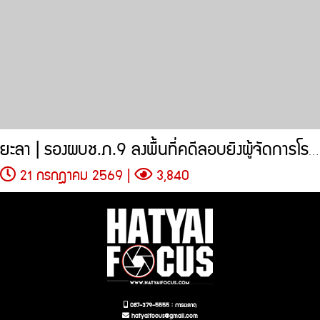
ยะลา | รองผบช.ภ.9 ลงพื้นที่คดีลอบยิงผู้จัดการโรงไม้สามดาว
21 กรกฎาคม 2569 |
3,840
087-379-5555 : การตลาด
hatyaifocus@gmail.com