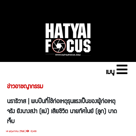
เมนู
ข่าวอาชญากรรม
นราธิวาส | พบปืนที่ใช้ก่อเหตุรุนแรงเป็นของผู้ก่อเหตุ
จริง ยิงนางสง่า (แม่) เสียชีวิต นายทัศไนย์ (ลูก) บาด
เจ็บ
14 พฤษภาคม 2568 |
10,481