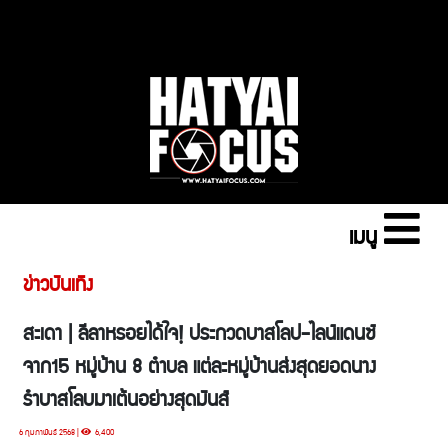
เมนู
ข่าวบันเทิง
สะเดา | ลีลาหรอยได้ใจ! ประกวดบาสโลป-ไลน์แดนซ์
จาก15 หมู่บ้าน 8 ตำบล แต่ละหมู่บ้านส่งสุดยอดนาง
รำบาสโลบมาเต้นอย่างสุดมันส์
6 กุมภาพันธ์ 2568 |
6,400