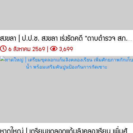
สงขลา | ป.ป.ช. สงขลา เร่งรัดคดี "ดาบตำรวจ สภ.ทุ่งลุง"
6 สิงหาคม 2569 |
3,699
หาดใหญ่ | เตรียมขุดลอกแก้มลิงคลองเรียน เพิ่มศักยภาพกักเก็บน้ำ