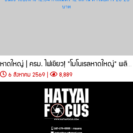
หาดใหญ่ | ครม. ไฟเขียว! "โมโนเรลหาดใหญ่" พลิกโฉมการขนส่ง
6 สิงหาคม 2569 |
8,889
087-379-5555 : การตลาด
hatyaifocus@gmail.com