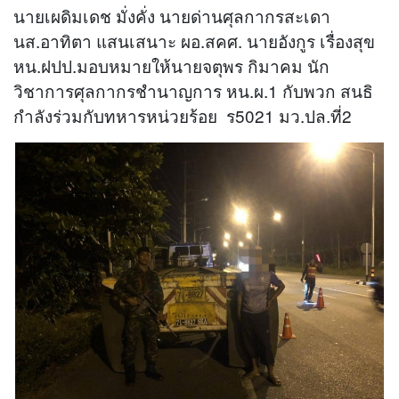
นายเผดิมเดช มั่งคั่ง นายด่านศุลกากรสะเดา
นส.อาทิตา แสนเสนาะ ผอ.สคศ. นายอังกูร เรื่องสุข
หน.ฝปป.มอบหมายให้นายจตุพร กิมาคม นัก
วิชาการศุลกากรชำนาญการ หน.ผ.1 กับพวก สนธิ
กำลังร่วมกับทหารหน่วยร้อย ร5021 มว.ปล.ที่2