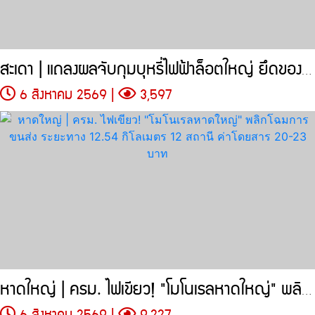
สะเดา | แถลงผลจับกุมบุหรี่ไฟฟ้าล็อตใหญ่ ยึดของกลาง 205,704 ชิ้น
6 สิงหาคม 2569 |
3,597
หาดใหญ่ | ครม. ไฟเขียว! "โมโนเรลหาดใหญ่" พลิกโฉมการขนส่ง
6 สิงหาคม 2569 |
9,227