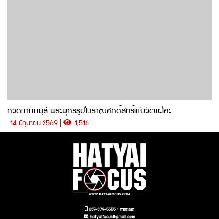
ทวดยายหมฺลี พระพุทธรูปโบราณศักดิ์สิทธิ์แห่งวัดพะโคะ
14 มิถุนายน 2569 |
1,516
087-379-5555 : การตลาด
hatyaifocus@gmail.com