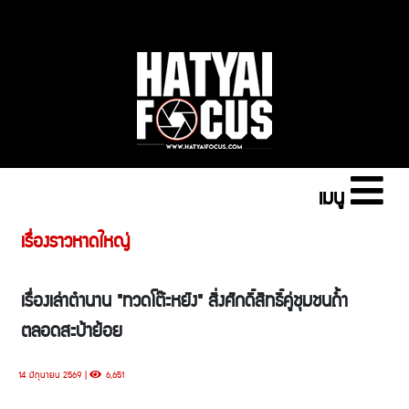
เมนู
เรื่องราวหาดใหญ่
เรื่องเล่าตำนาน "ทวดโต๊ะหยัง" สิ่งศักดิ์สิทธิ์คู่ชุมชนถ้ำ
ตลอดสะบ้าย้อย
14 มิถุนายน 2569 |
6,651