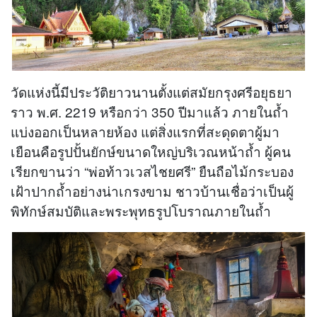
วัดแห่งนี้มีประวัติยาวนานตั้งแต่สมัยกรุงศรีอยุธยา
ราว พ.ศ. 2219 หรือกว่า 350 ปีมาแล้ว ภายในถ้ำ
แบ่งออกเป็นหลายห้อง แต่สิ่งแรกที่สะดุดตาผู้มา
เยือนคือรูปปั้นยักษ์ขนาดใหญ่บริเวณหน้าถ้ำ ผู้คน
เรียกขานว่า “พ่อท้าวเวสไชยศรี” ยืนถือไม้กระบอง
เฝ้าปากถ้ำอย่างน่าเกรงขาม ชาวบ้านเชื่อว่าเป็นผู้
พิทักษ์สมบัติและพระพุทธรูปโบราณภายในถ้ำ