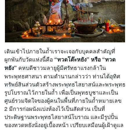
เดินเข้าไปภายในถ้ำเราจะเจอกับบุคคลสำคัญที่
ผูกพันกับวัดแห่งนี้คือ
“ทวดโต๊ะหยัง” หรือ “ทวด
คหบดีชาวมลายูผู้มีศรัทธาแรงกล้าใน
หยัง”
พระพุทธศาสนา ตามตำนานกล่าวว่า ท่านได้อุทิศ
ทรัพย์สินส่วนตัวสร้างพระพุทธไสยาสน์และพระพุทธ
รูปโบราณไว้ภายในถ้ำ เพื่อเป็นพุทธบูชาและเป็น
ศูนย์รวมจิตใจของผู้คนในพื้นที่ภายในถ้ำหมายเลข
2 มีการก่อผนังแบ่งห้องไว้เป็นสัดส่วน เป็นที่
ประดิษฐานพระพุทธไสยาสน์โบราณ และมีรูปปั้น
ของทวดหยังนั่งอยู่เบื้องหน้า เปรียบเสมือนผู้เฝ้าดูแล