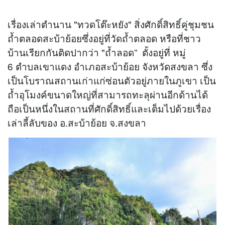
เรื่องเล่าตำนาน "ทวดโต๊ะหยัง" สิ่งศักดิ์สิทธิ์คู่ชุมชน
ถ้ำตลอดสะบ้าย้อยซึ่งอยู่ที่วัดถ้ำตลอด หรือที่ชาว
บ้านเรียกกันติดปากว่า "ถ้ำลอด” ตั้งอยู่ที่ หมู่
6 ตําบลเขาแดง อําเภอสะบ้าย้อย จังหวัดสงขลา ซึ่ง
เป็นโบราณสถานเก่าแก่ซ่อนตัวอยู่ภายในภูเขา เป็น
ถ้ำอุโมงค์ขนาดใหญ่ที่สามารถทะลุผ่านอีกด้านได้
ถือเป็นหนึ่งในสถานที่ศักดิ์สิทธิ์และเต็มไปด้วยเรื่อง
เล่าลี้ลับของ อ.สะบ้าย้อย จ.สงขลา