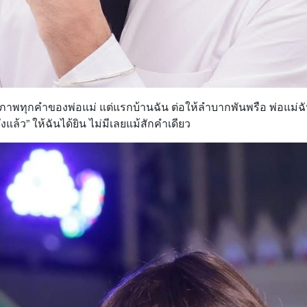
้ทุกภาพทุกคำของพ่อแม่ แต่แรกบ้านฉัน ต่อให้ลำบากพันพรือ พ่อแม
ังแล้ว” ให้ฉันได้ยิน ไม่มีเลยแม้สักคำเดียว