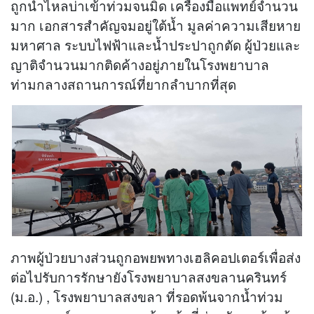
ถูกน้ำไหลบ่าเข้าท่วมจนมิด เครื่องมือแพทย์จำนวน
มาก เอกสารสำคัญจมอยู่ใต้น้ำ มูลค่าความเสียหาย
มหาศาล ระบบไฟฟ้าและน้ำประปาถูกตัด ผู้ป่วยและ
ญาติจำนวนมากติดค้างอยู่ภายในโรงพยาบาล
ท่ามกลางสถานการณ์ที่ยากลำบากที่สุด
ภาพผู้ป่วยบางส่วนถูกอพยพทางเฮลิคอปเตอร์เพื่อส่ง
ต่อไปรับการรักษายังโรงพยาบาลสงขลานครินทร์
(ม.อ.) , โรงพยาบาลสงขลา ที่รอดพ้นจากน้ำท่วม