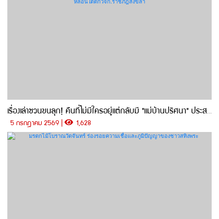
เรื่องเล่าชวนขนลุก! คืนที่ไม่มีใครอยู่แต่กลับมี "แม่บ้านปริศนา" ประสบการณ์สุดหลอนใต้ตึกวจก.ราชภัฎสงขลา
5 กรกฎาคม 2569 |
1,628