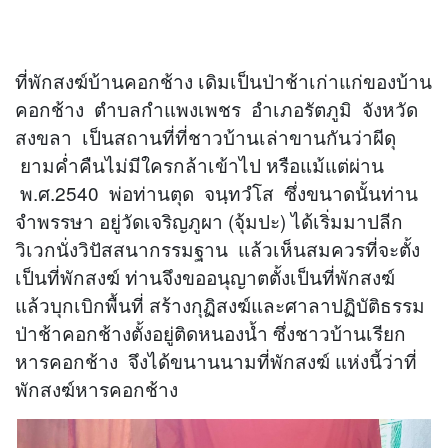
ที่พักสงฆ์บ้านคอกช้าง เดิมเป็นป่าช้าเก่าแก่ของบ้าน
คอกช้าง ตำบลกำแพงเพชร อำเภอรัตภูมิ จังหวัด
สงขลา เป็นสถานที่ที่ชาวบ้านเล่าขานกันว่าผีดุ
ยามค่ำคืนไม่มีใครกล้าเข้าไป หรือแม้แต่ผ่าน
พ.ศ.2540 พ่อท่านตุด จนฺทวํโส ซึ่งขนาดนั้นท่าน
จำพรรษา อยู่วัดเจริญภูผา (จุ้มปะ) ได้เริ่มมาปลีก
วิเวกนั่งวิปัสสนากรรมฐาน แล้วเห็นสมควรที่จะตั้ง
เป็นที่พักสงฆ์ ท่านจึงขออนุญาตตั้งเป็นที่พักสงฆ์
แล้วบุกเบิกพื้นที่ สร้างกุฏิสงฆ์และศาลาปฏิบัติธรรม
ป่าช้าคอกช้างตั้งอยู่ติดหนองน้ำ ซึ่งชาวบ้านเรียก
หารคอกช้าง จึงได้ขนานนามที่พักสงฆ์ แห่งนี้ว่าที่
พักสงฆ์หารคอกช้าง