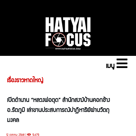
เมนู
เรื่องราวหาดใหญ่
เปิดตำนาน “หลวงพ่อตุด” สำนักสงฆ์บ้านคอกช้าง
อ.รัตภูมิ เล่าขานประสบการณ์ปาฏิหาริย์ผ่านวัตถุ
มงคล
12 ตุลาคม 2568 |
5,675