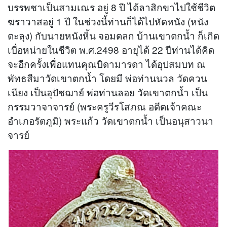
บรรพชาเป็นสามเณร อยู่ 8 ปี ได้ลาสิกขาไปใช้ชีวิต
ฆราวาสอยู่ 1 ปี ในช่วงนี้ท่านก็ได้ไปหัดหนัง (หนัง
ตะลุง) กับนายหนังหิ้น จอมตลก บ้านเขาตกน้ำ ก็เกิด
เบื่อหน่ายในชีวิต พ.ศ.2498 อายุได้ 22 ปีท่านได้คิด
จะอีกครั้งเพื่อแทนคุณบิดามารดา ได้อุปสมบท ณ
พัทธสีมาวัดเขาตกน้ำ โดยมี พ่อท่านนวล วัดควน
เนียง เป็นอุปัชฌาย์ พ่อท่านลอย วัดเขาตกน้ำ เป็น
กรรมวาจาจารย์ (พระครูวีรโสภณ อดีตเจ้าคณะ
อำเภอรัตภูมิ) พระแก้ว วัดเขาตกน้ำ เป็นอนุสาวนา
จารย์