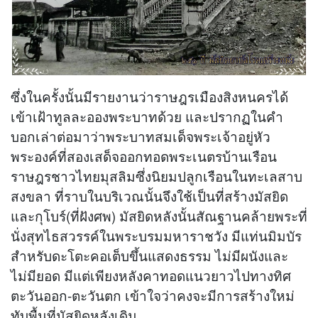
ซึ่งในครั้งนั้นมีรายงานว่าราษฎรเมืองสิงหนครได้
เข้าเฝ้าทูลละอองพระบาทด้วย และปรากฏในคำ
บอกเล่าต่อมาว่าพระบาทสมเด็จพระเจ้าอยู่หัว
พระองค์ที่สองเสด็จออกทอดพระเนตรบ้านเรือน
ราษฎรชาวไทยมุสลิมซึ่งนิยมปลูกเรือนในทะเลสาบ
สงขลา ที่ราบในบริเวณนั้นจึงใช้เป็นที่สร้างมัสยิด
และกุโบร์(ที่ฝังศพ) มัสยิดหลังนั้นสัณฐานคล้ายพระที่
นั่งสุทไธสวรรค์ในพระบรมมหาราชวัง มีแท่นมิมบัร
สำหรับดะโตะคอเต็บขึ้นแสดงธรรม ไม่มีผนังและ
ไม่มียอด มีแต่เพียงหลังคาทอดแนวยาวไปทางทิศ
ตะวันออก-ตะวันตก เข้าใจว่าคงจะมีการสร้างใหม่
ทับพื้นที่มัสยิดหลังเดิม