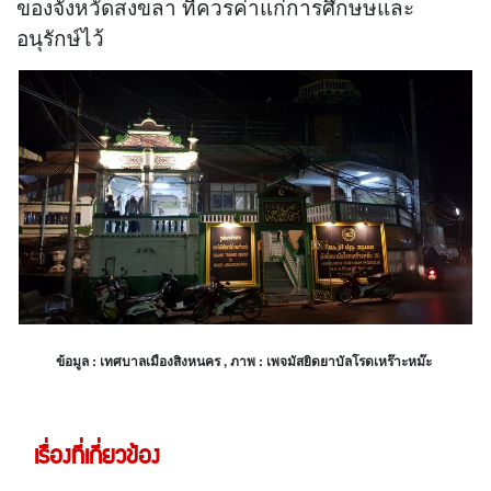
ของจังหวัดสงขลา ที่ควรค่าแก่การศึกษษและ
อนุรักษ์ไว้
ข้อมูล : เทศบาลเมืองสิงหนคร , ภาพ : เพจมัสยิดยาบัลโรดเหร๊าะหม๊ะ
เรื่องที่เกี่ยวข้อง