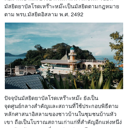
มัสยิดยาบัลโรดเหร๊าะหม๊ะเป็นมัสยิดตามกฎหมาย
ตาม พรบ.มัสยิดอิสลาม พ.ศ. 2492
ปัจจุบันมัสยิดยาบัลโรดเหร๊าะหม๊ะ ยังเป็น
จุดศูนย์กลางสำคัญและสถานที่ใช้ประกอบพิธีตาม
หลักศาสนาอิสลามของชาวบ้านในชุมชนบ้านหัว
เขา ถือเป็นโบราณสถานเก่าแก่ที่สำคัญอีกแห่งหนึง่