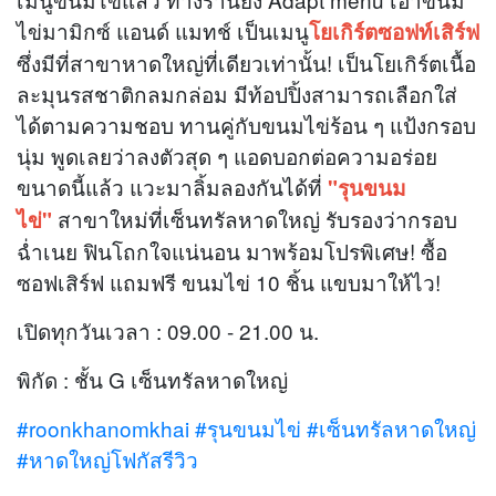
ไข่มามิกซ์ แอนด์ แมทช์ เป็นเมนู
โยเกิร์ตซอฟท์เสิร์ฟ
ซึ่งมีที่สาขาหาดใหญ่ที่เดียวเท่านั้น! เป็นโยเกิร์ตเนื้อ
ละมุนรสชาติกลมกล่อม มีท้อปปิ้งสามารถเลือกใส่
ได้ตามความชอบ ทานคู่กับขนมไข่ร้อน ๆ แป้งกรอบ
นุ่ม พูดเลยว่าลงตัวสุด ๆ แอดบอกต่อความอร่อย
ขนาดนี้แล้ว แวะมาลิ้มลองกันได้ที่
"รุนขนม
สาขาใหม่ที่เซ็นทรัลหาดใหญ่ รับรองว่ากรอบ
ไข่"
ฉ่ำเนย ฟินโถกใจแน่นอน มาพร้อมโปรพิเศษ! ซื้อ
ซอฟเสิร์ฟ แถมฟรี ขนมไข่ 10 ชิ้น แขบมาให้ไว!
เปิดทุกวันเวลา : 09.00 - 21.00 น.
พิกัด : ชั้น G เซ็นทรัลหาดใหญ่
#roonkhanomkhai
#รุนขนมไข่
#เซ็นทรัลหาดใหญ่
#หาดใหญ่โฟกัสรีวิว