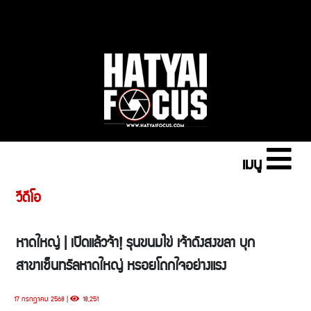
เมนู
วีดีโอ
หาดใหญ่ | เปิดแล้วจ้า! รุนขนมไข่ เจ้าดังสงขลา บุก
สาขาเซ็นทรัลหาดใหญ่ หรอยโถกใจอย่างแรง
17 กรกฎาคม 2568 |
18,251