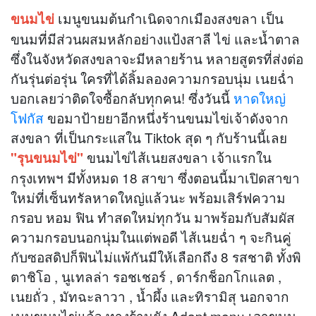
เมนูขนมต้นกำเนิดจากเมืองสงขลา เป็น
ขนมไข่
ขนมที่มีส่วนผสมหลักอย่างแป้งสาลี ไข่ และน้ำตาล
ซึ่งในจังหวัดสงขลาจะมีหลายร้าน หลายสูตรที่ส่งต่อ
กันรุ่นต่อรุ่น ใครที่ได้ลิ้มลองความกรอบนุ่ม เนยฉ่ำ
บอกเลยว่าติดใจซื้อกลับทุกคน! ซึ่งวันนี้
หาดใหญ่
โฟกัส
ขอมาป้ายยาอีกหนึ่งร้านขนมไข่เจ้าดังจาก
สงขลา ที่เป็นกระแสใน Tiktok สุด ๆ กับร้านนี้เลย
ขนมไข่ไส้เนยสงขลา เจ้าแรกใน
"รุนขนมไข่"
กรุงเทพฯ มีทั้งหมด 18 สาขา ซึ่งตอนนี้มาเปิดสาขา
ใหม่ที่เซ็นทรัลหาดใหญ่แล้วนะ พร้อมเสิร์ฟความ
กรอบ หอม ฟิน ทำสดใหม่ทุกวัน มาพร้อมกับสัมผัส
ความกรอบนอกนุ่มในแต่พอดี ไส้เนยฉ่ำ ๆ จะกินคู่
กับซอสดิปก็ฟินไม่แพ้กันมีให้เลือกถึง 8 รสชาติ ทั้งพิ
ตาชิโอ , นูเทลล่า รอชเชอร์ , ดาร์กช็อกโกแลต ,
เนยถั่ว , มัทฉะลาวา , น้ำผึ้ง และทิรามิสุ นอกจาก
เมนูขนมไข่แล้ว ทางร้านยัง Adapt menu เอาขนม