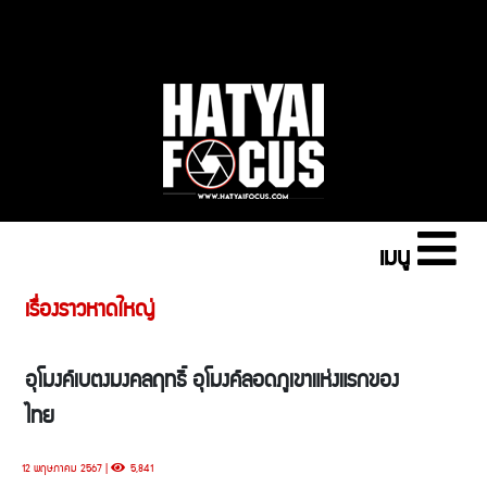
เมนู
เรื่องราวหาดใหญ่
อุโมงค์เบตงมงคลฤทธิ์ อุโมงค์ลอดภูเขาแห่งแรกของ
ไทย
12 พฤษภาคม 2567 |
5,841