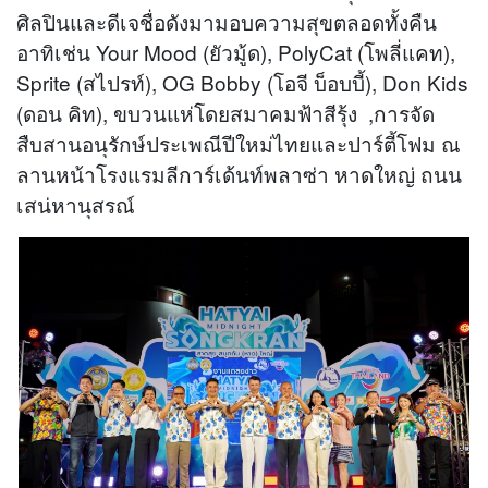
ศิลปินและดีเจชื่อดังมามอบความสุขตลอดทั้งคืน
อาทิเช่น Your Mood (ยัวมู้ด), PolyCat (โพลี่แคท),
Sprite (สไปรท์), OG Bobby (โอจี บ็อบบี้), Don Kids
(ดอน คิท), ขบวนแห่โดยสมาคมฟ้าสีรุ้ง ,การจัด
สืบสานอนุรักษ์ประเพณีปีใหม่ไทยและปาร์ตี้โฟม ณ
ลานหน้าโรงแรมลีการ์เด้นท์พลาซ่า หาดใหญ่ ถนน
เสน่หานุสรณ์