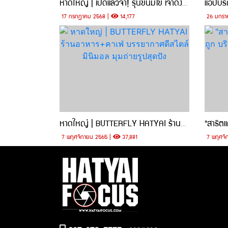
หาดใหญ่ | เปิดแล้วจ้า! รุนขนมไข่ เจ้าดังสงขลา บุกสาขาเซ็นทรัลหาดใหญ่ หรอยโถกใจอย่างแรง
17 กรกฎาคม 2568 |
14,177
26 มกรา
หาดใหญ่ | BUTTERFLY HATYAI ร้านอาหาร+คาเฟ่ บรรยากาศดีสไตล์มินิมอล มุมถ่ายรูปสุดปัง
7 พฤศจิกายน 2565 |
37,881
7 พฤศจิ