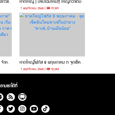
หาดใหญ่ | ลองแล้วหม้าย? "หมีแดงข้าวแกง 10 บาท" ของหรอยราคาโคตรถูก ย่านคลองเรียน
หาดใหญ่ | ปรับโฉมใหม่!! ใหญ่กว่าเดิม "ไพศาลอิเล็กโทรนิกส์ สาขาสามชัย" สินค้าครบครัน การันตีคุณภาพ ราคาถูก
7 พฤศจิกายน 2565 |
19,189
หาดใหญ่ | ปักพิกัดร้าน “ผักกาด" จำหน่ายชุดนักศึกษา-ชุดทำงาน เริ่มต้นที่ 99 บาท เนื้อผ้าดี ทรงสวย ราคาสบายกระเป๋า ครบจบในหนึ่งเดียว
หาดใหญ่โฟกัส 8 พฤษภาคม · จุดเช็คอินใหม่คาเฟ่ในป่ายาง "คาเฟ่..บ้านเมียน้อย"
7 พฤศจิกายน 2565 |
10,384
ตามเราได้ที่