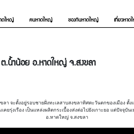
หาดใหญ่
คนหาดใหญ่
ของกินหาดใหญ่
เที่ยวหาด
ี ต.น้ำน้อย อ.หาดใหญ่ จ.สงขลา
สงขลา จะตั้งอยู่รอบชายฝั่งทะเลสาบสงขลาทิศตะวันตกของเมือง ตั้ง
รุ่งเรือง เป็นแหล่งผลิตกระเบื้องส่งต่อไปยังเกาะยอ แต่ปัจจุบันเหลื
อ.หาดใหญ่ จ.สงขลา