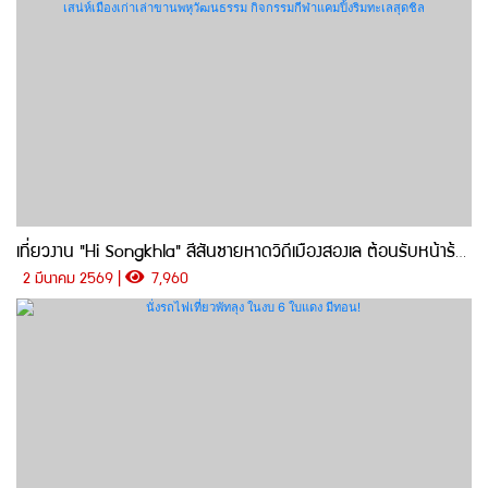
เที่ยวงาน "Hi Songkhla" สีสันชายหาดวิถีเมืองสองเล ต้อนรับหน้าร้อน เชื่อมโยงเสน่ห์เมืองเก่าเล่าขานพหุวัฒนธรรม กิจกรรมกีฬาแคมปิ้งริมทะเลสุดชิล
2 มีนาคม 2569 |
7,960