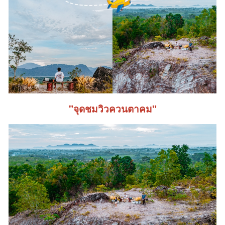
"จุดชมวิว
ควน
ตาคม"