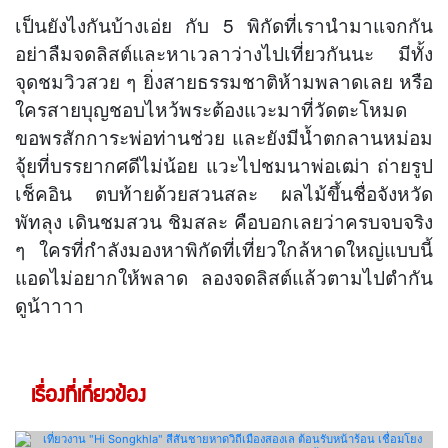
เป็นยังไงกันบ้างเอ่ย กับ 5 พิกัดที่เรานำมาแจกกัน
อย่าลืมจดลิสต์และหาเวลาว่างไปเที่ยวกันนะ มีทั้ง
จุดชมวิวสวย ๆ ยิ่งสายธรรมชาติห้ามพลาดเลย หรือ
ใครสายบุญชอบไหว้พระต้องแวะมาที่วัดตะโหมด
ขอพรสักการะพ่อท่านช่วย และยังมีน้ำตกลานหม่อม
จุ้ยที่บรรยากศดีไม่น้อย แวะไปชมนาพ่อเฒ่า ถ่ายรูป
เช็คอิน ตบท้ายด้วยสวนสละ ผลไม้ขึ้นชื่อจังหวัด
พัทลุง เดินชมสวน ชิมสละ คือบอกเลยว่าครบจบจริง
ๆ ใครที่กำลังมองหาพิกัดที่เที่ยวใกล้หาดใหญ่แบบนี้
แอดไม่อยากให้พลาด ลองจดลิสต์แล้วตามไปตำกัน
ดูน้าาาา
เรื่องที่เกี่ยวข้อง