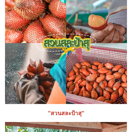
"สวนสละป้าสุ"