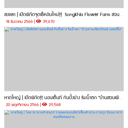
สงขลา | เปิดพิกัดจุดเช็คอินใหม่!! Songkhla Flower Farm สวนดอกไม้แห่งแรกในสงขลา
18 ธันวาคม 2566 |
39,670
หาดใหญ่ | เปิดพิกัด!! นอนเต็นท์ กินปิ้งย่าง ริมน้ำตก "บ้านสวนเพียรภิรมย์ แคมป์ปิ้ง"
20 พฤศจิกายน 2566 |
29,568