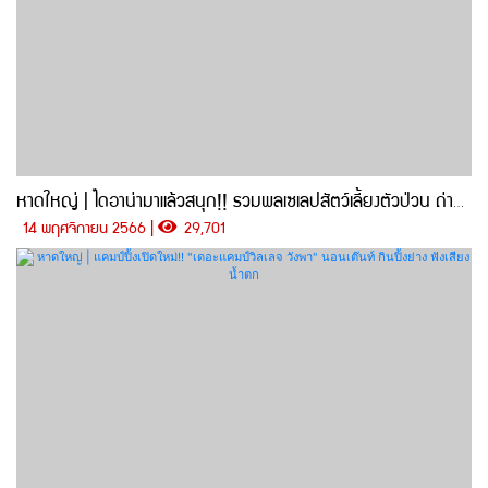
หาดใหญ่ | ไดอาน่ามาแล้วสนุก!! รวมพลเซเลปสัตว์เลี้ยงตัวป่วน ถ่ายรูป ป้อนอาหาร ชมฟรีตลอดงาน
14 พฤศจิกายน 2566 |
29,701