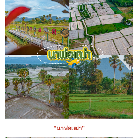
"นาพ่อเฒ่า"