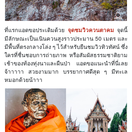
ที่แรกแอดขอประเดิมด้วย
จุดนี้
จุดชมวิว
ควน
ตาคม
มีลักษณะเป็นเนินควนสูงราวประมาน 50 เมตร และ
มีพื้นที่ตรงกลางโล่ง ๆ ไว้สำหรับยืนชมวิวทิวทัศน์ ซึ่ง
ใครที่ชื่นชอบการถ่ายภาพ หรือสัมผัสธรรมชาติยาม
เช้าของท้องทุ่งนาและผืนป่า แอดขอแนะนำที่นี่เลย
จ้าาาาา สวยงามมาก บรรยากาศดีสุด ๆ มีทะเล
หมอกด้วยน้าาา