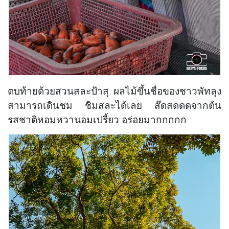
ตบท้ายด้วยสวนสละป้าสุ ผลไม้ขึ้นชื่อของชาวพัทลุง
สามารถเดินชม ชิมสละได้เลย ส๊ดสดดดจากต้น
รสชาติหอมหวานอมเปรี้ยว อร่อยมากกกกก