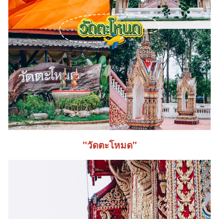
"วัดตะโหมด"