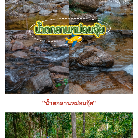
"น้ำตกลานหม่อมจุ้ย"