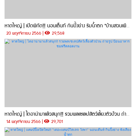
หาดใหญ่ | เปิดพิกัด!! นอนเต็นท์ กินปิ้งย่าง ริมน้ำตก "บ้านสวนเพียรภิรมย์ แคมป์ปิ้ง"
20 พฤศจิกายน 2566 |
29,568
หาดใหญ่ | ไดอาน่ามาแล้วสนุก!! รวมพลเซเลปสัตว์เลี้ยงตัวป่วน ถ่ายรูป ป้อนอาหาร ชมฟรีตลอดงาน
14 พฤศจิกายน 2566 |
29,701