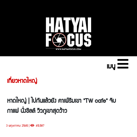
เมนู
เที่ยวหาดใหญ่
หาดใหญ่ | ไปกันแล้วยัง คาเฟ่ริมเขา "TW cafe" จิบ
กาแฟ นั่งชิลล์ วิวภูเขาสุดว้าว
3 พฤษภาคม 2565 |
45,587