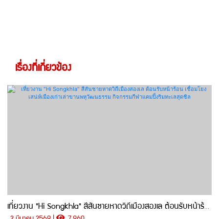
เรื่องที่เกี่ยวข้อง
เที่ยวงาน "Hi Songkhla" สีสันชายหาดวิถีเมืองสองเล ต้อนรับหน้าร้อน เชื่อมโยงเสน่ห์เมืองเก่าเล่าขานพหุวัฒนธรรม กิจกรรมกีฬาแคมปิ้งริมทะเลสุดชิล
2 มีนาคม 2569 |
7,960