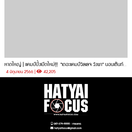
หาดใหญ่ | แคมป์ปิ้งเปิดใหม่!! "เดอะแคมป์วิลเลจ วังพา" นอนเต๊นท์ กินปิ้งย่าง ฟังเสียงน้ำตก
4 มิถุนายน 2566 |
42,205
087-379-5555 : การตลาด
hatyaifocus@gmail.com