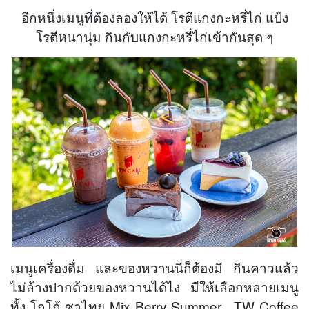
อีกหนึ่งเมนูที่ต้องลองให้ได้ โรตีแกงกะหรี่ไก่ แป้ง
โรตีหนานุ่ม กินกับแกงกะหรี่ไก่เข้ากันสุด ๆ
เมนูเครื่องดื่ม และของหวานนี่ก็ต้องมี กินคาวแล้ว
ไม่ล้างปากด้วยของหวานได้ไง มีให้เลือกหลายเมนู
ทั้ง โกโก้ ชาไทย Mix Berry Summer , TW Coffee