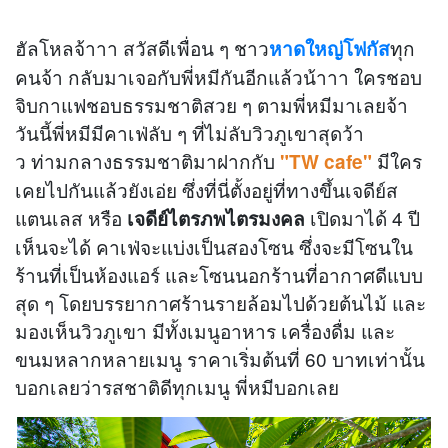
ฮัลโหลจ้าาา สวัสดีเพื่อน ๆ ชาว
ทุก
หาดใหญ่โฟกัส
คนจ้า กลับมาเจอกับพี่หมีกันอีกแล้วน้าาา ใครชอบ
จิบกาแฟชอบธรรมชาติสวย ๆ ตามพี่หมีมาเลยจ้า
วันนี้พี่หมีมีคาเฟ่ลับ ๆ ที่ไม่ลับวิวภูเขาสุดว้า
ว ท่ามกลางธรรมชาติมาฝากกับ
มีใคร
"TW cafe"
เคยไปกันแล้วยังเอ่ย ซึ่งที่นี่ตั้งอยู่ที่ทางขึ้นเจดีย์ส
แตนเลส หรือ
เปิดมาได้ 4 ปี
เจดีย์ไตรภพไตรมงคล
เห็นจะได้ คาเฟ่จะแบ่งเป็นสองโซน ซึ่งจะมีโซนใน
ร้านที่เป็นห้องแอร์ และโซนนอกร้านที่อากาศดีแบบ
สุด ๆ โดยบรรยากาศร้านรายล้อมไปด้วยต้นไม้ และ
มองเห็นวิวภูเขา มีทั้งเมนูอาหาร เครื่องดื่ม และ
ขนมหลากหลายเมนู ราคาเริ่มต้นที่ 60 บาทเท่านั้น
บอกเลยว่ารสชาติดีทุกเมนู พี่หมีบอกเลย